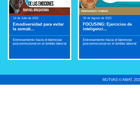
14 de Julio de 2022
30 de Agosto de 2022
Emodiversidad para evitar
FOCUSING: Ejercicios de
la somati...
inteligenci...
Entrenamiento hacia el bienestar
Entrenamiento hacia el bienestar
psicoemocional en el ámbito laboral
psicoemocional en el ámbito laboral
MUTVAS © AMAT, 2022