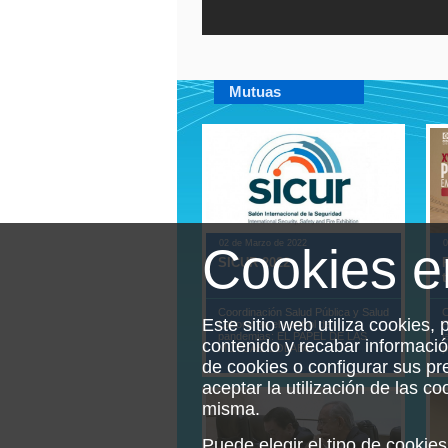
Mutuas
02 de Marzo de 2022
0
Cookies 
SICUR 2022
t
Coordinación Salud Pública y Salud
C
Este sitio web utiliza cookies, 
Laboral en el control de
P
pandemias: EL PAPEL DE LAS
l
contenido y recabar informaci
MUTUAS COLABO...
p
de cookies o configurar sus p
aceptar la utilización de las c
misma.
Puede elegir el tipo de cooki