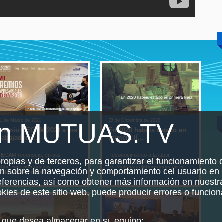
1 de Marzo de 2021
23 de Diciembre de 2020
10 de
en MUTUAS.TV
Premio CECAM 2020 a los
En 2020 habéis estado en
Abs
rabajadore...
primera lí...
ITCC
ECAM reconocio, en sus
Reconocimiento a la labor
Jorna
propias y de terceros, para garantizar el funcionamiento d
remios Empresariales 2020, la
realizada por los profesionales de
absen
abor realizada por los
las Mutuas colaboradoras de la
Canar
ón sobre la navegación y comportamiento del usuario en 
rofesionales de las ...
Segurida...
en C
referencias, así como obtener más información en nuest
ookies de este sitio web, puede producir errores o funcio
es que desea almacenar en su equipo: