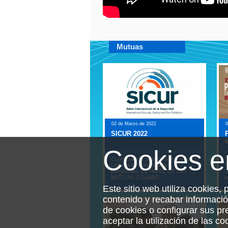
Mutuas
02 de Marzo de 2022
0
SICUR 2022
t
Cookies 
Coordinación Salud Pública y Salud
C
Laboral en el control de
P
pandemias: EL PAPEL DE LAS
l
MUTUAS COLABO...
p
Este sitio web utiliza cookies, 
contenido y recabar informaci
de cookies o configurar sus p
aceptar la utilización de las c