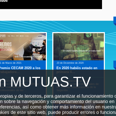
1 de Marzo de 2021
23 de Diciembre de 2020
10 de
Premio CECAM 2020 a los
En 2020 habéis estado en
Abs
rabajadore...
primera lí...
ITCC
en MUTUAS.TV
ECAM reconocio, en sus
Reconocimiento a la labor
Jorna
remios Empresariales 2020, la
realizada por los profesionales de
absen
abor realizada por los
las Mutuas colaboradoras de la
Canar
rofesionales de las ...
Segurida...
en C
propias y de terceros, para garantizar el funcionamiento d
ón sobre la navegación y comportamiento del usuario en 
referencias, así como obtener más información en nuest
ookies de este sitio web, puede producir errores o funcio