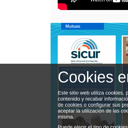
Mutuas
02 de Marzo de 2022
0
Cookies 
SICUR 2022
t
Coordinación Salud Pública y Salud
C
Este sitio web utiliza cookies, 
Laboral en el control de
P
pandemias: EL PAPEL DE LAS
l
contenido y recabar informaci
MUTUAS COLABO...
p
de cookies o configurar sus p
aceptar la utilización de las c
misma.
Puede elegir el tipo de cooki