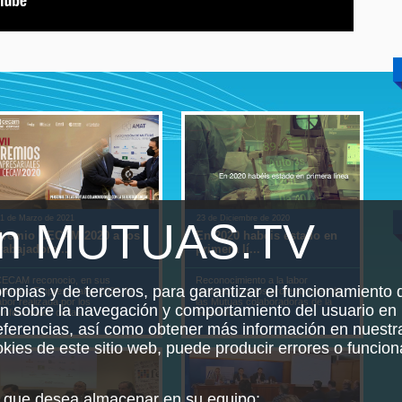
1 de Marzo de 2021
23 de Diciembre de 2020
10 de
en MUTUAS.TV
Premio CECAM 2020 a los
En 2020 habéis estado en
Abs
rabajadore...
primera lí...
ITCC
ECAM reconocio, en sus
Reconocimiento a la labor
Jorna
propias y de terceros, para garantizar el funcionamiento d
remios Empresariales 2020, la
realizada por los profesionales de
absen
abor realizada por los
las Mutuas colaboradoras de la
Canar
ón sobre la navegación y comportamiento del usuario en 
rofesionales de las ...
Segurida...
en C
referencias, así como obtener más información en nuest
ookies de este sitio web, puede producir errores o funcio
es que desea almacenar en su equipo: