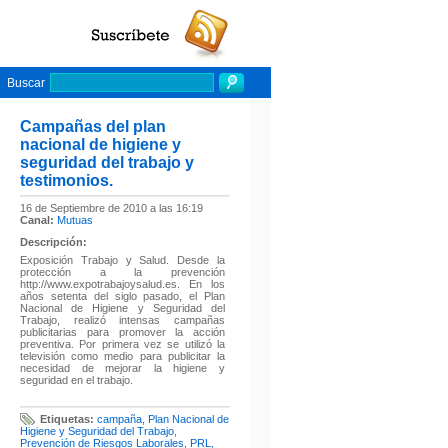
Buscar
Campañas del plan
nacional de higiene y
seguridad del trabajo y
testimonios.
16 de Septiembre de 2010 a las 16:19
Canal:
Mutuas
Descripción:
Exposición Trabajo y Salud. Desde la
protección a la prevención
http://www.expotrabajoysalud.es. En los
años setenta del siglo pasado, el Plan
Nacional de Higiene y Seguridad del
Trabajo, realizó intensas campañas
publicitarias para promover la acción
preventiva. Por primera vez se utilizó la
televisión como medio para publicitar la
necesidad de mejorar la higiene y
seguridad en el trabajo.
Etiquetas:
campaña
,
Plan Nacional de
Higiene y Seguridad del Trabajo
,
Prevención de Riesgos Laborales
,
PRL
,