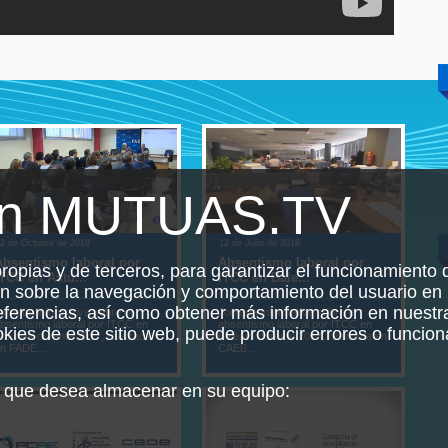
en MUTUAS.TV
2 de Octubre de 2018
12 de Julio de 2018
14 de
Absentismo laboral por
Absentismo laboral por
Hábi
propias y de terceros, para garantizar el funcionamiento d
ITCC en Astu...
ITCC en Bale...
Patr
ón sobre la navegación y comportamiento del usuario en 
referencias, así como obtener más información en nuest
ornada informativa sobre el
Jornada informativa sobre el
Rued
bsentismo laboral por ITCC en
absentismo laboral por ITCC en
Guía 
ookies de este sitio web, puede producir errores o funcio
sturias durante 2017, realizada
Balears durante 2017, realizada en
cardi
n FADE...
CAEB ...
empre
es que desea almacenar en su equipo: