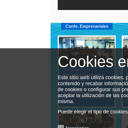
Confe. Empresariales
Cookies 
16 de Octubre de 2018
0
Absentismo laboral por
Este sitio web utiliza cookies, 
ITCC en Vall...
contenido y recabar informaci
de cookies o configurar sus p
Jornada informativa sobre el
J
absentismo laboral por ITCC en
a
aceptar la utilización de las c
Valladolid durante 2017, realizada
A
en CV...
e
misma.
Puede elegir el tipo de cooki