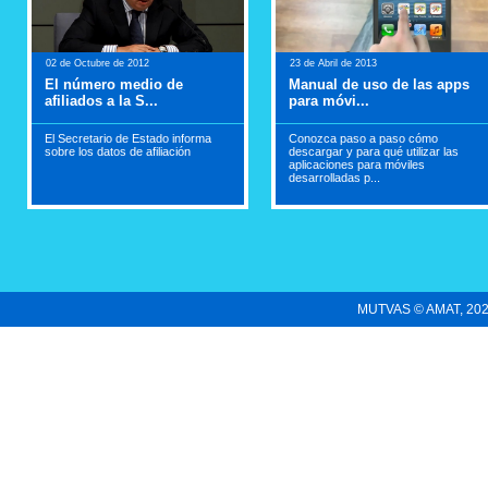
02 de Octubre de 2012
23 de Abril de 2013
El número medio de
Manual de uso de las apps
afiliados a la S...
para móvi...
El Secretario de Estado informa
Conozca paso a paso cómo
sobre los datos de afiliación
descargar y para qué utilizar las
aplicaciones para móviles
desarrolladas p...
MUTVAS © AMAT, 2022